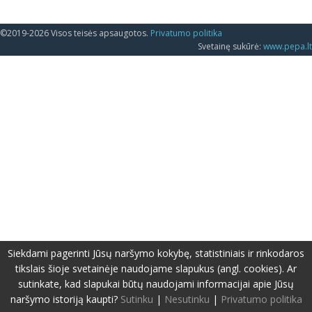
©2019-2026 Visos teisės apsaugotos.
Privatumo politika
Svetainę sukūrė:
www.pepa.lt
Siekdami pagerinti Jūsų naršymo kokybę, statistiniais ir rinkodaros
tikslais šioje svetainėje naudojame slapukus (angl. cookies). Ar
sutinkate, kad slapukai būtų naudojami informacijai apie Jūsų
naršymo istoriją kaupti?
Sutinku
|
Nesutinku
|
Privatumo politika