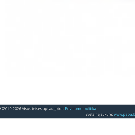
©2019-2026 Visos teisės apsaugotos.
Privatumo politika
Svetainę sukūrė:
www.pepa.lt