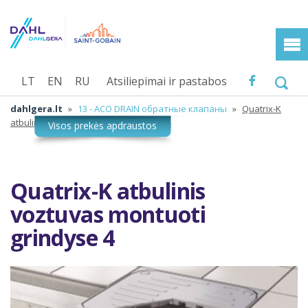
LT
EN
RU
Atsiliepimai ir pastabos
dahlgera.lt
»
13 - ACO DRAIN обратные клапаны
»
Quatrix-K
atbulinis voztuvas montuoti grindyse 4
Quatrix-K atbulinis
voztuvas montuoti
grindyse 4