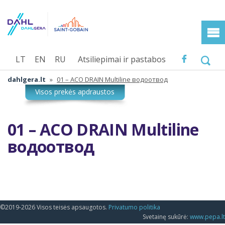
LT
EN
RU
Atsiliepimai ir pastabos
dahlgera.lt
»
01 – ACO DRAIN Multiline водоотвод
01 – ACO DRAIN Multiline
водоотвод
©2019-2026 Visos teisės apsaugotos.
Privatumo politika
Svetainę sukūrė:
www.pepa.lt