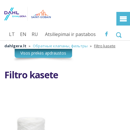
LT
EN
RU
Atsiliepimai ir pastabos
dahlgera.lt
»
Обратные клапаны, фильтры
»
Filtro kasete
Filtro kasete