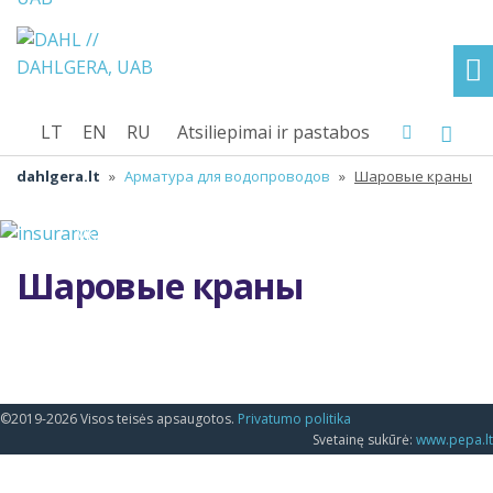
LT
EN
RU
Atsiliepimai ir pastabos
dahlgera.lt
»
Арматура для водопроводов
»
Шаровые краны
Шаровые краны
©2019-2026 Visos teisės apsaugotos.
Privatumo politika
Svetainę sukūrė:
www.pepa.lt