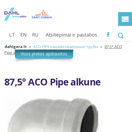
LT
EN
RU
Atsiliepimai ir pastabos
dahlgera.lt
»
ACO PIPE канализационные трубы
»
87,5° ACO
Pipe alkune
87,5° ACO Pipe alkune