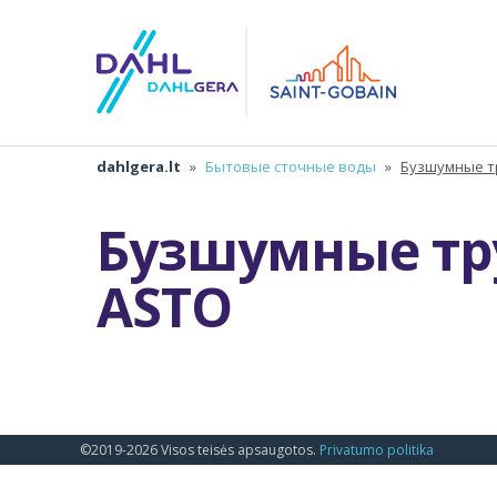
dahlgera.lt
»
Бытовые сточные воды
»
Бузшумные т
Бузшумные тр
ASTO
©2019-2026 Visos teisės apsaugotos.
Privatumo politika