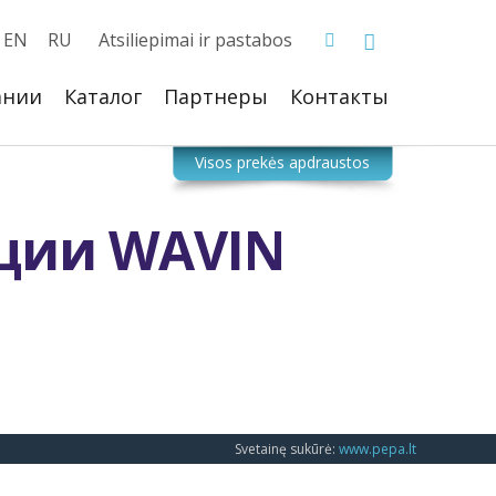
EN
RU
Atsiliepimai ir pastabos
ании
Каталог
Партнеры
Контакты
ции WAVIN
Svetainę sukūrė:
www.pepa.lt