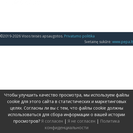
©2019-2026 Visos teisės apsaugotos.
Privatumo politika
Svetainę sukūrė:
www.pepa.lt
Чтобы улучшить качество просмотра, мы используем файлы
cookie для этого сайта в статистических и маркетинговых
целях. Согласны ли вы с тем, что файлы cookie должны
использоваться для сбора информации о вашей истории
просмотров?
Я согласен
|
Я не согласен
|
Политика
конфиденциальности