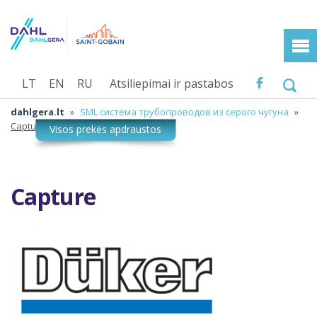
LT
EN
RU
Atsiliepimai ir pastabos
dahlgera.lt
»
SML система трубопроводов из серого чугуна
»
Capture
Capture