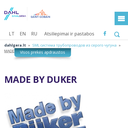
LT
EN
RU
Atsiliepimai ir pastabos
dahlgera.lt
»
SML система трубопроводов из серого чугуна
»
MADE BY DUKER
MADE BY DUKER