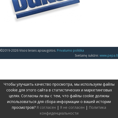
©2019-2026 Visos teisės apsaugotos.
Privatumo politika
Svetainę sukūrė:
www.pepa.lt
Чтобы улучшить качество просмотра, мы используем файлы
cookie для этого сайта в статистических и маркетинговых
целях. Согласны ли вы с тем, что файлы cookie должны
использоваться для сбора информации о вашей истории
просмотров?
Я согласен
|
Я не согласен
|
Политика
конфиденциальности