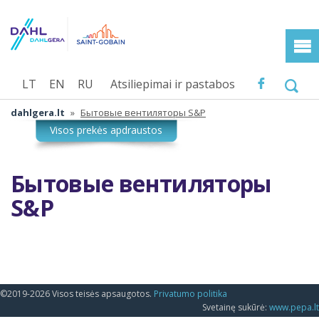
LT
EN
RU
Atsiliepimai ir pastabos
dahlgera.lt
»
Бытовые вентиляторы S&P
Бытовые вентиляторы
S&P
©2019-2026 Visos teisės apsaugotos.
Privatumo politika
Svetainę sukūrė:
www.pepa.lt