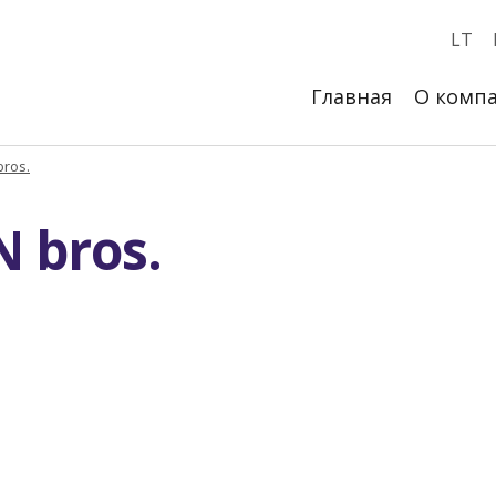
LT
Главная
О комп
bros.
 bros.