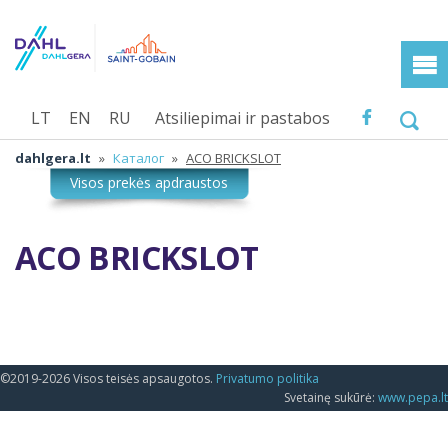
LT
EN
RU
Atsiliepimai ir pastabos
dahlgera.lt
»
Каталог
»
ACO BRICKSLOT
ACO BRICKSLOT
©2019-2026 Visos teisės apsaugotos.
Privatumo politika
Svetainę sukūrė:
www.pepa.lt