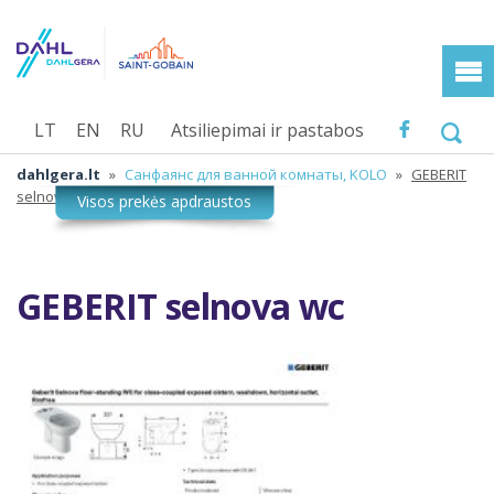
LT
EN
RU
Atsiliepimai ir pastabos
dahlgera.lt
»
Санфаянс для ванной комнаты, KOLO
»
GEBERIT
selnova wc
GEBERIT selnova wc