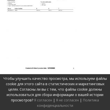
Чтобы улучшить качество просмотра, мы используем файлы
cookie для этого сайта в статистических и маркетинговых
целях. Согласны ли вы с тем, что файлы cookie должны
использоваться для сбора информации о вашей истории
©2019-2026 Visos teisės apsaugotos.
Privatumo politika
просмотров?
Я согласен
|
Я не согласен
|
Политика
Svetainę sukūrė:
www.pepa.lt
конфиденциальности