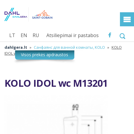
LT
EN
RU
Atsiliepimai ir pastabos
dahlgera.lt
»
Санфаянс для ванной комнаты, KOLO
»
KOLO
IDOL wc M13201
KOLO IDOL wc M13201