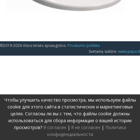
©2019-2026 Visos teisės apsaugotos.
Privatumo politika
Svetainę sukūrė:
www.pepa.lt
Чтобы улучшить качество просмотра, мы используем файлы
cookie для этого сайта в статистических и маркетинговых
целях. Согласны ли вы с тем, что файлы cookie должны
использоваться для сбора информации о вашей истории
просмотров?
Я согласен
|
Я не согласен
|
Политика
конфиденциальности