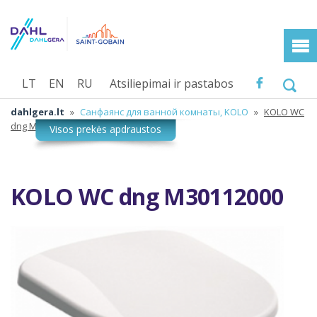
LT
EN
RU
Atsiliepimai ir pastabos
dahlgera.lt
»
Санфаянс для ванной комнаты, KOLO
»
KOLO WC
dng M30112000
KOLO WC dng M30112000