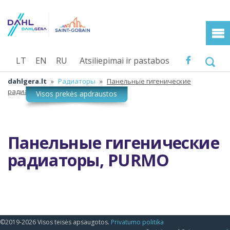
LT
EN
RU
Atsiliepimai ir pastabos
dahlgera.lt
»
Радиаторы
»
Панельные гигенические
радиаторы, PURMO
Панельные гигенические
радиаторы, PURMO
©2019-2026 Visos teisės apsaugotos.
Privatumo politika