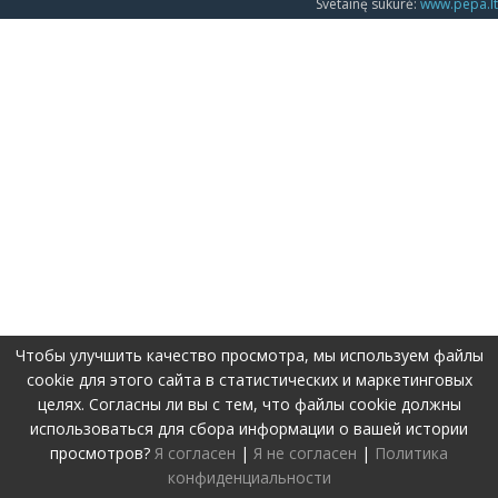
Svetainę sukūrė:
www.pepa.lt
Чтобы улучшить качество просмотра, мы используем файлы
cookie для этого сайта в статистических и маркетинговых
целях. Согласны ли вы с тем, что файлы cookie должны
использоваться для сбора информации о вашей истории
просмотров?
Я согласен
|
Я не согласен
|
Политика
конфиденциальности