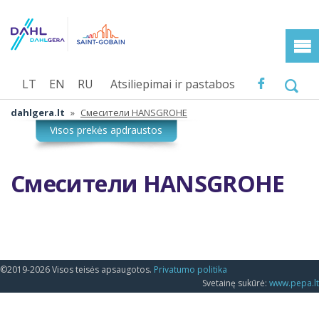
LT
EN
RU
Atsiliepimai ir pastabos
dahlgera.lt
»
Смесители HANSGROHE
Смесители HANSGROHE
©2019-2026 Visos teisės apsaugotos.
Privatumo politika
Svetainę sukūrė:
www.pepa.lt