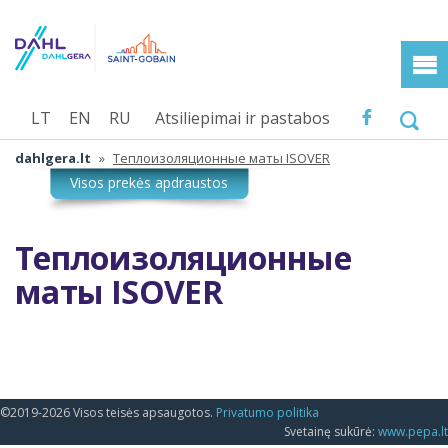
LT
EN
RU
Atsiliepimai ir pastabos
dahlgera.lt
»
Теплоизоляционные маты ISOVER
Теплоизоляционные
маты ISOVER
©2019-2026 Visos teisės apsaugotos.
Privatumo politika
Svetainę sukūrė:
www.pepa.lt