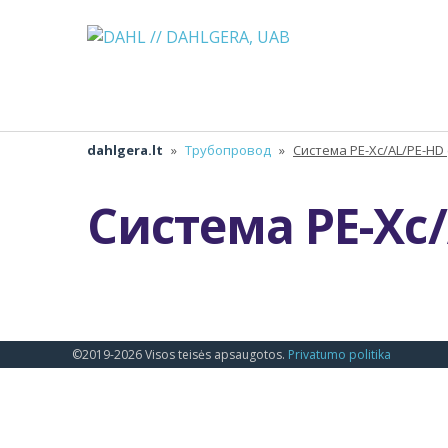
dahlgera.lt
»
Трубопровод
»
Система PE-Xc/AL/PE-HD (
Система PE-Xc/
©2019-2026 Visos teisės apsaugotos.
Privatumo politika