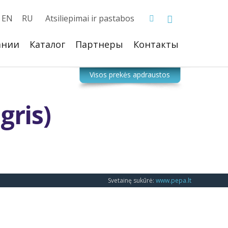
EN
RU
Atsiliepimai ir pastabos
ании
Каталог
Партнеры
Контакты
gris)
Svetainę sukūrė:
www.pepa.lt