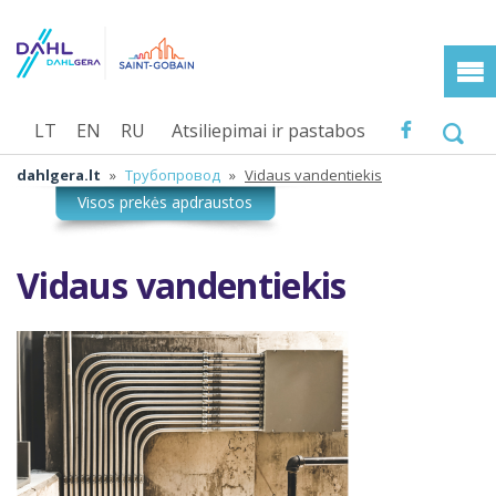
LT
EN
RU
Atsiliepimai ir pastabos
dahlgera.lt
»
Трубопровод
»
Vidaus vandentiekis
Vidaus vandentiekis