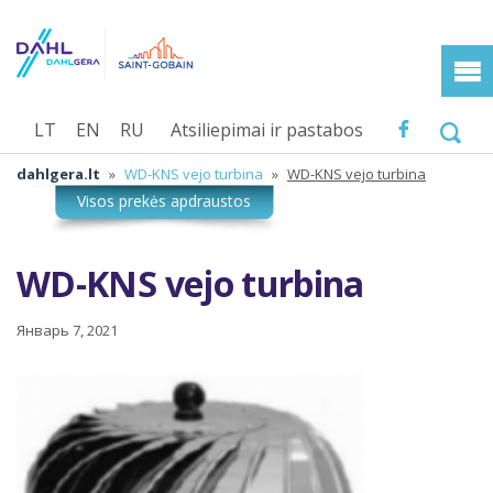
LT
EN
RU
Atsiliepimai ir pastabos
dahlgera.lt
»
WD-KNS vejo turbina
»
WD-KNS vejo turbina
WD-KNS vejo turbina
Январь 7, 2021