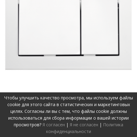
Чтобы улучшить качество просмотра, мы используем файлы
©2019-2026 Visos teisės apsaugotos.
Privatumo politika
cookie для этого сайта в статистических и маркетинговых
Svetainę sukūrė:
www.pepa.lt
целях. Согласны ли вы с тем, что файлы cookie должны
использоваться для сбора информации о вашей истории
просмотров?
Я согласен
|
Я не согласен
|
Политика
конфиденциальности