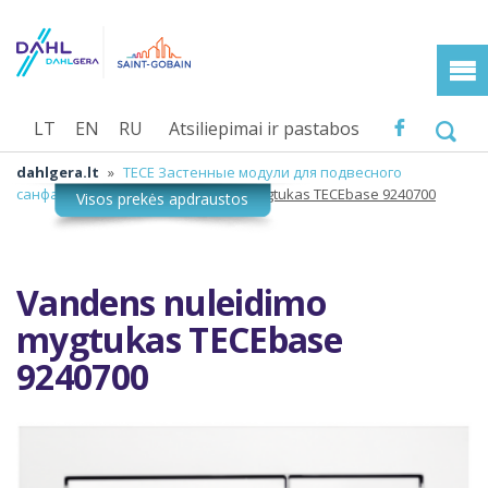
LT
EN
RU
Atsiliepimai ir pastabos
dahlgera.lt
»
TECE Застенные модули для подвесного
санфаянса
»
Vandens nuleidimo mygtukas TECEbase 9240700
Vandens nuleidimo
mygtukas TECEbase
9240700