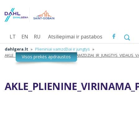
LT
EN
RU
Atsiliepimai ir pastabos
dahlgera.lt
»
Plieniniai vamzdžiai ir jungtys
»
AKLE_PLIENINE_VIRINAMA_PLIENINIAI_VAMZDZIAI_IR_JUNGTYS_VIDAUS
AKLE_PLIENINE_VIRINAMA_