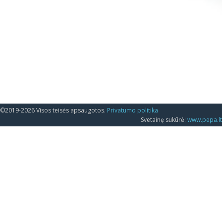
©2019-2026 Visos teisės apsaugotos.
Privatumo politika
Svetainę sukūrė:
www.pepa.lt