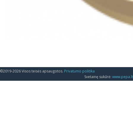
©2019-2026 Visos teisės apsaugotos.
Privatumo politika
Svetainę sukūrė:
www.pepa.lt