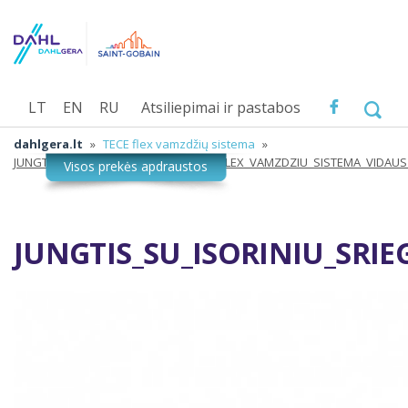
LT
EN
RU
Atsiliepimai ir pastabos
dahlgera.lt
»
TECE flex vamzdžių sistema
»
JUNGTIS_SU_ISORINIU_SRIEGIU_TECE_FLEX_VAMZDZIU_SISTEMA_VIDA
JUNGTIS_SU_ISORINIU_SRI