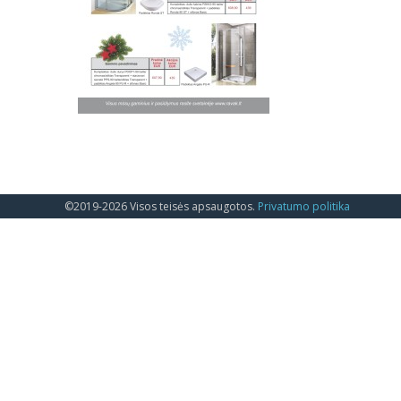
©2019-2026 Visos teisės apsaugotos.
Privatumo politika