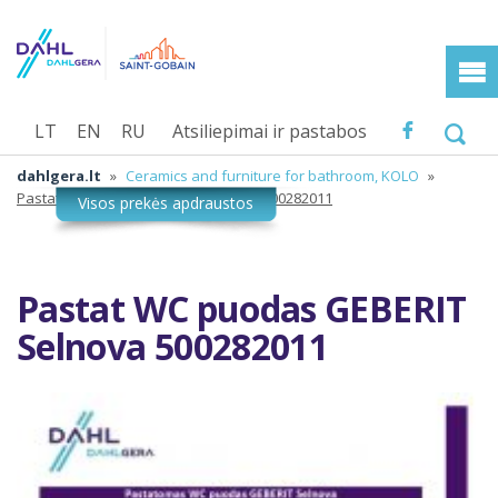
LT
EN
RU
Atsiliepimai ir pastabos
dahlgera.lt
»
Ceramics and furniture for bathroom, KOLO
»
Pastat WC puodas GEBERIT Selnova 500282011
Pastat WC puodas GEBERIT
Selnova 500282011