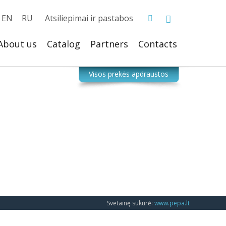
EN
RU
Atsiliepimai ir pastabos
About us
Catalog
Partners
Сontacts
Svetainę sukūrė:
www.pepa.lt