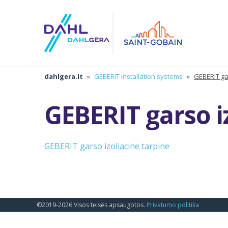
dahlgera.lt
»
GEBERIT Installation systems
»
GEBERIT ga
GEBERIT garso i
GEBERIT garso izoliacine tarpine
©2019-2026 Visos teisės apsaugotos.
Privatumo politika