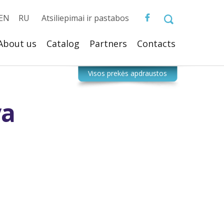
EN
RU
Atsiliepimai ir pastabos
About us
Catalog
Partners
Сontacts
va