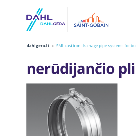
dahlgera.lt
»
SML cast iron drainage pipe systems for bu
nerūdijančio pl