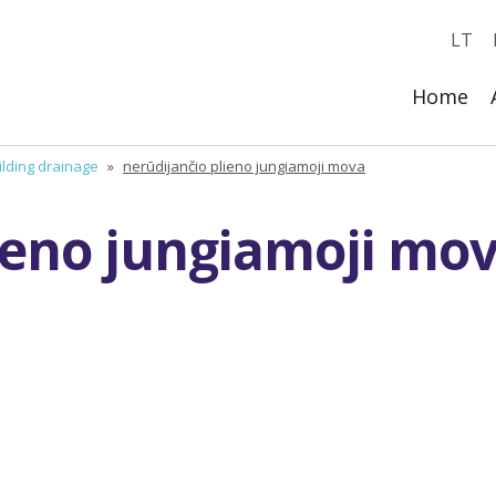
LT
Home
ilding drainage
»
nerūdijančio plieno jungiamoji mova
ieno jungiamoji mo