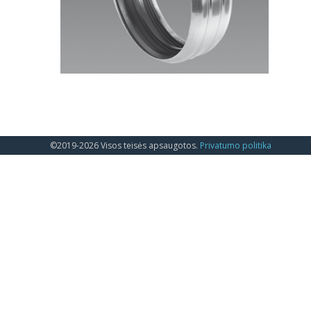
©2019-2026 Visos teisės apsaugotos.
Privatumo politika