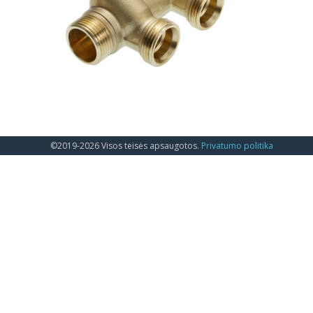
©2019-2026 Visos teisės apsaugotos.
Privatumo politika