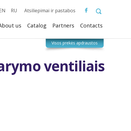
EN
RU
Atsiliepimai ir pastabos
About us
Catalog
Partners
Сontacts
arymo ventiliais