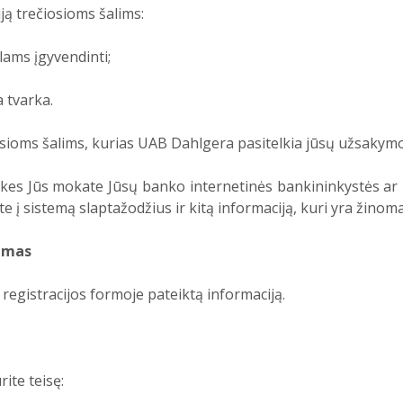
ją trečiosioms šalims:
lams įgyvendinti;
a tvarka.
sioms šalims, kurias UAB Dahlgera pasitelkia jūsų užsakymo 
rekes Jūs mokate Jūsų banko internetinės bankininkystės a
e į sistemą slaptažodžius ir kitą informaciją, kuri yra žino
imas
ti registracijos formoje pateiktą informaciją.
ite teisę: