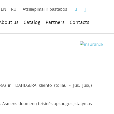
EN
RU
Atsiliepimai ir pastabos
About us
Catalog
Partners
Сontacts
A) ir DAHLGERA kliento (toliau – Jūs, Jūsų)
kos Asmens duomenų teisinės apsaugos įstatymas