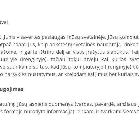
vai.
i Jums visavertes paslaugas mūsų svetainėje, Jūsų kompiute
 atpažindami Jus, kaip ankstesnį svetainės naudotoją, rinkd
rašome, ir galite ištrinti dalį ar visus įrašytus slapukus. Ta
teryje (įrenginyje), tačiau tokiu atveju kai kurios sve
e sutinkame su tuo, kad Jūsų kompiuteryje (įrenginyje) būt
o naršyklės nustatymus, ar kreipdamiesi į mus bet kuriais s
augojimas
vatumą. Jūsų asmens duomenys (vardas, pavardė, amžiaus 
jos formoje nurodyta informacija) renkami ir tvarkomi šiems t