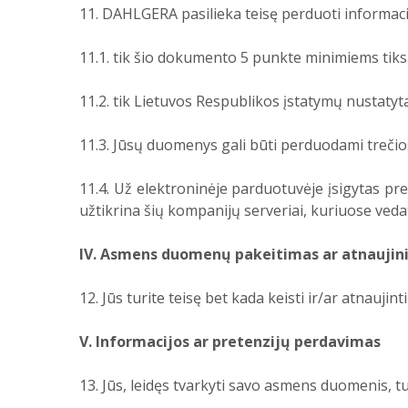
11. DAHLGERA pasilieka teisę perduoti informaci
11.1. tik šio dokumento 5 punkte minimiems tiks
11.2. tik Lietuvos Respublikos įstatymų nustatyt
11.3. Jūsų duomenys gali būti perduodami trečio
11.4. Už elektroninėje parduotuvėje įsigytas p
užtikrina šių kompanijų serveriai, kuriuose vedat
IV. Asmens duomenų pakeitimas ar atnaujin
12. Jūs turite teisę bet kada keisti ir/ar atnaujin
V. Informacijos ar pretenzijų perdavimas
13. Jūs, leidęs tvarkyti savo asmens duomenis, tur