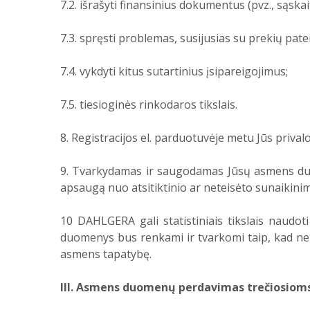
7.2. išrašyti finansinius dokumentus (pvz., sąskai
7.3. spręsti problemas, susijusias su prekių pat
7.4. vykdyti kitus sutartinius įsipareigojimus;
7.5. tiesioginės rinkodaros tikslais.
8. Registracijos el. parduotuvėje metu Jūs priva
9. Tvarkydamas ir saugodamas Jūsų asmens du
apsaugą nuo atsitiktinio ar neteisėto sunaikinim
10 DAHLGERA gali statistiniais tikslais naudoti
duomenys bus renkami ir tvarkomi taip, kad ne
asmens tapatybę.
III. Asmens duomenų perdavimas trečiosioms