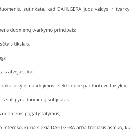
uomenis, sutinkate, kad DAHLGERA juos valdys ir tvarkys 
smens duomenų tvarkymo principais:
tais tikslais.
gai.
is atvejais, kai:
utinka laikytis naudojimosi elektronine parduotuve taisyklių;
 iš šalių yra duomenų subjektas;
s duomenis pagal įstatymus;
sėto intereso, kurio siekia DAHLGERA arba trečiasis asmuo, 