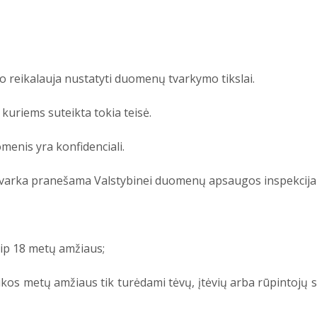
o reikalauja nustatyti duomenų tvarkymo tikslai.
 kuriems suteikta tokia teisė.
menis yra konfidenciali.
varka pranešama Valstybinei duomenų apsaugos inspekcijai
kaip 18 metų amžiaus;
likos metų amžiaus tik turėdami tėvų, įtėvių arba rūpintojų s