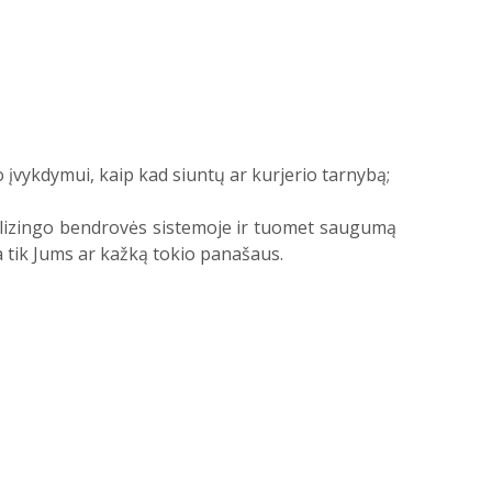
įvykdymui, kaip kad siuntų ar kurjerio tarnybą;
r lizingo bendrovės sistemoje ir tuomet saugumą
ma tik Jums ar kažką tokio panašaus.