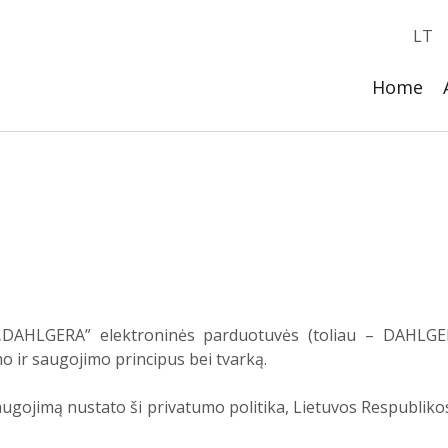
LT
Home
 „DAHLGERA” elektroninės parduotuvės (toliau – DAHLGER
 ir saugojimo principus bei tvarką.
augojimą nustato ši privatumo politika, Lietuvos Respubli