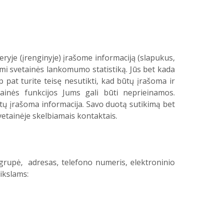
ryje (įrenginyje) įrašome informaciją (slapukus,
ami svetainės lankomumo statistiką. Jūs bet kada
ip pat turite teisę nesutikti, kad būtų įrašoma ir
tainės funkcijos Jums gali būti neprieinamos.
ų įrašoma informacija. Savo duotą sutikimą bet
vetainėje skelbiamais kontaktais.
grupė, adresas, telefono numeris, elektroninio
ikslams: