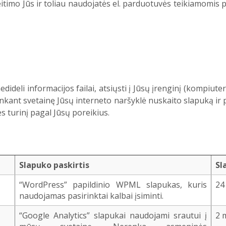
eitimo Jūs ir toliau naudojatės el. parduotuvės teikiamomis 
nedideli informacijos failai, atsiųsti į Jūsų įrenginį (kompiute
nkant svetainę Jūsų interneto naršyklė nuskaito slapuką ir p
s turinį pagal Jūsų poreikius.
Slapuko paskirtis
Sl
“WordPress” papildinio WPML slapukas, kuris
24
naudojamas pasirinktai kalbai įsiminti.
“Google Analytics” slapukai naudojami srautui į
2 