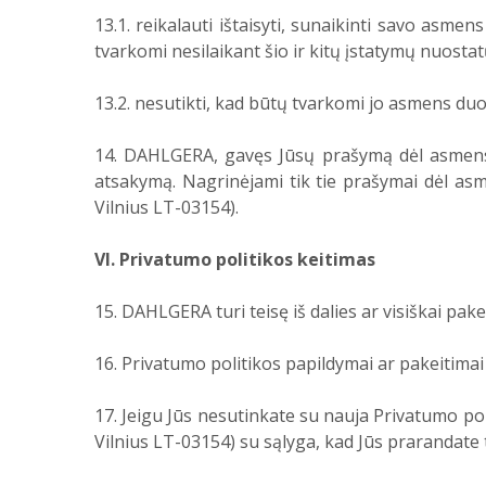
13.1. reikalauti ištaisyti, sunaikinti savo a
tvarkomi nesilaikant šio ir kitų įstatymų nuostat
13.2. nesutikti, kad būtų tvarkomi jo asmens du
14. DAHLGERA, gavęs Jūsų prašymą dėl asmens 
atsakymą. Nagrinėjami tik tie prašymai dėl asm
Vilnius LT-03154).
VI. Privatumo politikos keitimas
15. DAHLGERA turi teisę iš dalies ar visiškai pak
16. Privatumo politikos papildymai ar pakeitimai į
17. Jeigu Jūs nesutinkate su nauja Privatumo poli
Vilnius LT-03154) su sąlyga, kad Jūs prarandate