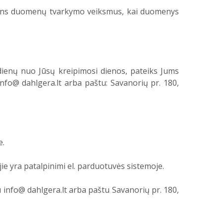
asmens duomenų tvarkymo veiksmus, kai duomenys
ienų nuo Jūsų kreipimosi dienos, pateiks Jums
nfo@ dahlgera.lt arba paštu: Savanorių pr. 180,
e.
jie yra patalpinimi el. parduotuvės sistemoje.
tu info@ dahlgera.lt arba paštu Savanorių pr. 180,