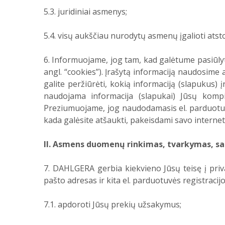
5.3. juridiniai asmenys;
5.4. visų aukščiau nurodytų asmenų įgalioti atsto
6. Informuojame, jog tam, kad galėtume pasiūlyt
angl. “cookies”). Įrašytą informaciją naudosime
galite peržiūrėti, kokią informaciją (slapukus) į
naudojama informacija (slapukai) Jūsų kompiu
Preziumuojame, jog naudodamasis el. parduotuv
kada galėsite atšaukti, pakeisdami savo internet
II. Asmens duomenų rinkimas, tvarkymas, s
7. DAHLGERA gerbia kiekvieno Jūsų teisę į pri
pašto adresas ir kita el. parduotuvės registraci
7.1. apdoroti Jūsų prekių užsakymus;