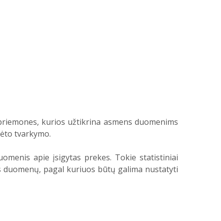
priemones, kurios užtikrina asmens duomenims
sėto tvarkymo.
uomenis apie įsigytas prekes. Tokie statistiniai
s duomenų, pagal kuriuos būtų galima nustatyti