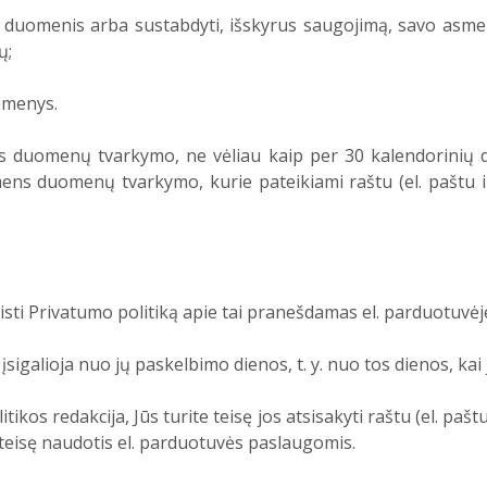
smens duomenis arba sustabdyti, išskyrus saugojimą, savo 
ų;
omenys.
duomenų tvarkymo, ne vėliau kaip per 30 kalendorinių d
ens duomenų tvarkymo, kurie pateikiami raštu (el. paštu i
eisti Privatumo politiką apie tai pranešdamas el. parduotuvėj
sigalioja nuo jų paskelbimo dienos, t. y. nuo tos dienos, kai 
tikos redakcija, Jūs turite teisę jos atsisakyti raštu (el. paš
 teisę naudotis el. parduotuvės paslaugomis.