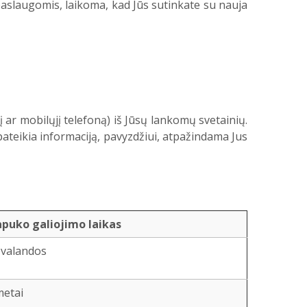
paslaugomis, laikoma, kad Jūs sutinkate su nauja
rį ar mobilųjį telefoną) iš Jūsų lankomų svetainių.
ateikia informaciją, pavyzdžiui, atpažindama Jus
apuko galiojimo laikas
 valandos
metai