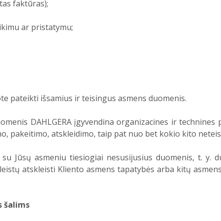
tas faktūras);
eikimu ar pristatymu;
lote pateikti išsamius ir teisingus asmens duomenis.
omenis DAHLGERA įgyvendina organizacines ir technines 
o, pakeitimo, atskleidimo, taip pat nuo bet kokio kito netei
 su Jūsų asmeniu tiesiogiai nesusijusius duomenis, t. y. d
leistų atskleisti Kliento asmens tapatybės arba kitų asmen
 šalims