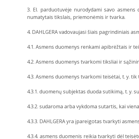
3. El. parduotuvėje nurodydami savo asmens d
numatytais tikslais, priemonėmis ir tvarka.
4. DAHLGERA vadovaujasi šiais pagrindiniais a
4.1. Asmens duomenys renkami apibrėžtais ir teisė
4.2. Asmens duomenys tvarkomi tiksliai ir sąžinin
4.3. Asmens duomenys tvarkomi teisėtai, t. y. tik ta
4.3.1. duomenų subjektas duoda sutikimą, t. y. s
4.3.2. sudaroma arba vykdoma sutartis, kai viena
4.3.3. DAHLGERA yra įpareigotas tvarkyti asmen
4.3.4. asmens duomenis reikia tvarkyti dėl tei