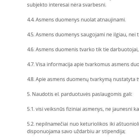
subjekto interesai nėra svarbesni.
4.4. Asmens duomenys nuolat atnaujinami.
4.5. Asmens duomenys saugojami ne ilgiau, nei t
4.6. Asmens duomenis tvarko tik tie darbuotojai,
4.7. Visa informacija apie tvarkomus asmens duo
4.8. Apie asmens duomenų tvarkymą nustatyta t
5. Naudotis el. parduotuvės paslaugomis gali:
5.1. visi veiksnūs fiziniai asmenys, ne jaunesni 
5.2. nepilnamečiai nuo keturiolikos iki aštuonio
disponuojama savo uždarbiu ar stipendija;