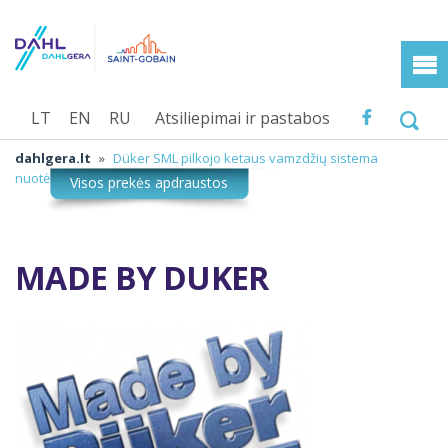
LT
EN
RU
Atsiliepimai ir pastabos
dahlgera.lt
»
Düker SML pilkojo ketaus vamzdžių sistema
nuotėkoms
»
MADE BY DUKER
MADE BY DUKER