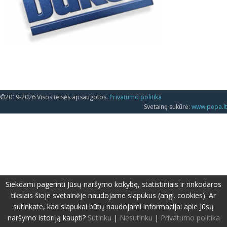
©2019-2026 Visos teisės apsaugotos.
Privatumo politika
Svetainę sukūrė:
www.pepa.lt
Siekdami pagerinti Jūsų naršymo kokybę, statistiniais ir rinkodaros
tikslais šioje svetainėje naudojame slapukus (angl. cookies). Ar
sutinkate, kad slapukai būtų naudojami informacijai apie Jūsų
naršymo istoriją kaupti?
Sutinku
|
Nesutinku
|
Privatumo politika