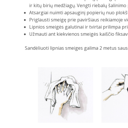
ir kitų birių medžiagų. Vengti riebalų šalinimo
Atsargiai nuimti apsauginį popierių nuo plokšte
Priglausti smeigę prie paviršiaus reikiamoje vie
Lipnios smeigės galutinai ir tvirtai prilimpa pri
Užmauti ant kiekvienos smeigės kaiščio fiksav
Sandėliuoti lipnias smeiges galima 2 metus sau