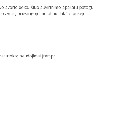
gvo svorio dėka, šiuo suvirinimo aparatu patogu
mo žymių priešingoje metalinio lakšto pusėje.
 pasirinktą naudojimui įtampą.