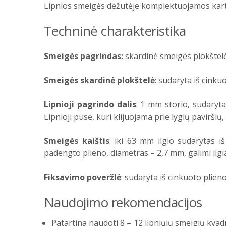
Lipnios smeigės dėžutėje komplektuojamos kart
Techninė charakteristika
Smeigės pagrindas:
skardinė smeigės plokštelė
Smeigės skardinė plokštelė
: sudaryta iš cinku
Lipnioji pagrindo dalis
: 1 mm storio, sudaryta 
Lipnioji pusė, kuri klijuojama prie lygių pavirš
Smeigės kaištis
: iki 63 mm ilgio sudarytas i
padengto plieno, diametras – 2,7 mm, galimi ilgi
Fiksavimo poveržlė
: sudaryta iš cinkuoto plien
Naudojimo rekomendacijos
Patartina naudoti 8 – 12 lipniųjų smeigių kvadra