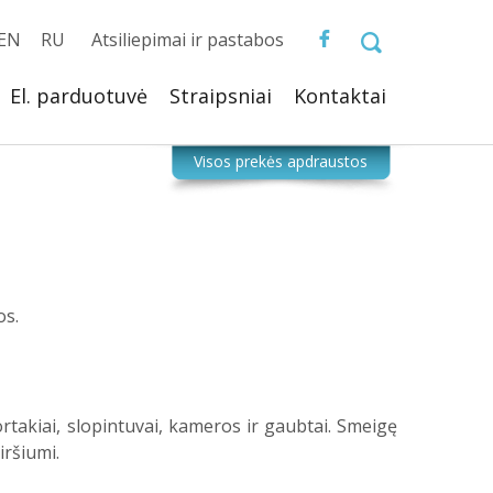
EN
RU
Atsiliepimai ir pastabos
El. parduotuvė
Straipsniai
Kontaktai
os.
ortakiai, slopintuvai, kameros ir gaubtai. Smeigę
iršiumi.