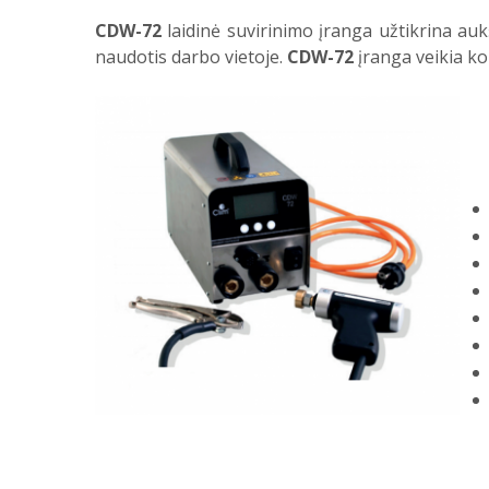
CDW-72
laidinė suvirinimo įranga užtikrina au
naudotis darbo vietoje.
CDW-72
įranga veikia ko