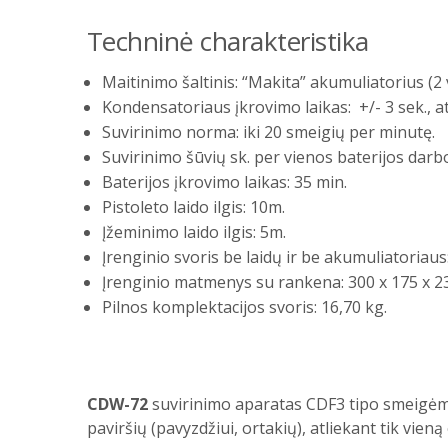
Techninė charakteristika
Maitinimo šaltinis: “Makita” akumuliatorius (2 v
Kondensatoriaus įkrovimo laikas: +/- 3 sek., a
Suvirinimo norma: iki 20 smeigių per minutę.
Suvirinimo šūvių sk. per vienos baterijos darbo
Baterijos įkrovimo laikas: 35 min.
Pistoleto laido ilgis: 10m.
Įžeminimo laido ilgis: 5m.
Įrenginio svoris be laidų ir be akumuliatoriaus:
Įrenginio matmenys su rankena: 300 x 175 x 
Pilnos komplektacijos svoris: 16,70 kg.
CDW-72
suvirinimo aparatas CDF3 tipo smeigėms – 
paviršių (pavyzdžiui, ortakių), atliekant tik vieną