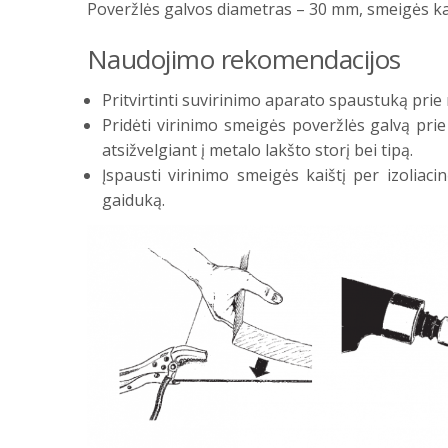
Poveržlės galvos diametras – 30 mm, smeigės kai
Naudojimo rekomendacijos
Pritvirtinti suvirinimo aparato spaustuką prie
Pridėti virinimo smeigės poveržlės galvą pri
atsižvelgiant į metalo lakšto storį bei tipą.
Įspausti virinimo smeigės kaištį per izoliac
gaiduką.