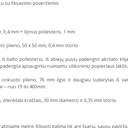
u su fiksavimo poveržlėmis.
, 0,4 mm + lipnus poliesteris, 1 mm.
oto plieno, 50 x 50 mm, 0,4 mm storio.
iš balto poliesterio, iš abiejų pusių padengto akrilato klija
ių, padengta apsauginiu nuimamu silikoninio popieriaus lakštu
š cinkuoto plieno, 76 mm ilgio ir daugiau sudarytas iš va
ai – nuo 19 iki 400mm.
o, išlenktais kraštais, 30 mm diametro ir 0,35 mm storio.
tiniame metre. Klijuoti galima tik ant švarių, sausų paviršių.