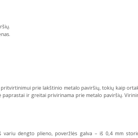
ršių.
enas.
ritvirtinimui prie lakštinio metalo paviršių, tokių kaip orta
aprastai ir greitai privirinama prie metalo paviršių. Virin
š variu dengto plieno, poveržlės galva – iš 0,4 mm stori