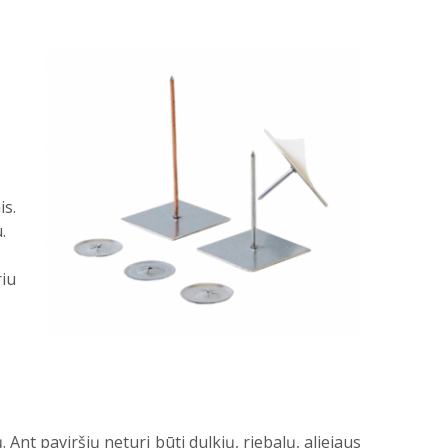
is.
.
riu
 Ant paviršių neturi būti dulkių, riebalų, aliejaus