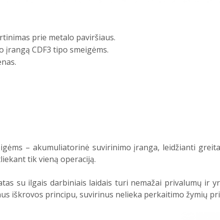
rtinimas prie metalo paviršiaus.
o įrangą CDF3 tipo smeigėms.
enas.
ms – akumuliatorinė suvirinimo įranga, leidžianti greitai i
liekant tik vieną operaciją.
as su ilgais darbiniais laidais turi nemažai privalumų ir yr
us iškrovos principu, suvirinus nelieka perkaitimo žymių pri