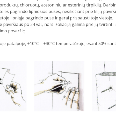
 produktų, chloruotų, acetoninių ar esterinių tirpiklių. Darb
lės pagrindo lipniosios pusės, nesiliečiant prie klijų pavirš
toje lipniąja pagrindo puse ir gerai prispausti toje vietoje.
e paviršiaus po 24 val., nors izoliaciją galima prie jų tvirtinti
imo poveržlę.
soje patalpoje, +10°C – +30°C temperatūroje, esant 50% sant