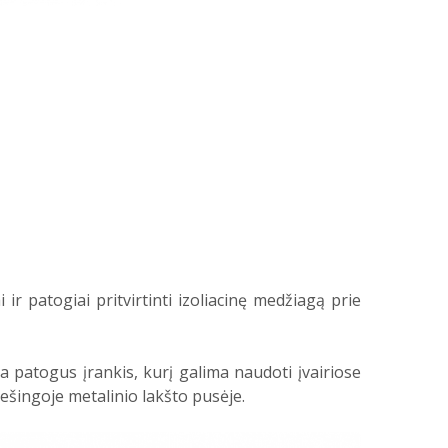
r patogiai pritvirtinti izoliacinę medžiagą prie
a patogus įrankis, kurį galima naudoti įvairiose
ešingoje metalinio lakšto pusėje.