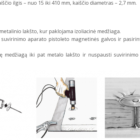
ščio ilgis – nuo 15 iki 410 mm, kaiščio diametras – 2,7 mm.
 metalinio lakšto, kur paklojama izoliacinė medžiaga.
e suvirinimo aparato pistoleto magnetinės galvos ir pasirin
inę medžiagą iki pat metalo lakšto ir nuspausti suvirinimo