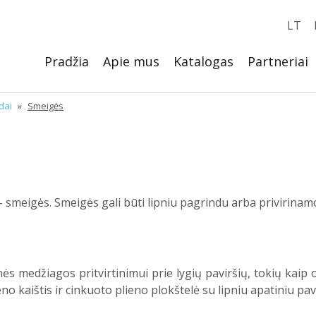
LT
Pradžia
Apie mus
Katalogas
Partneriai
dai
»
Smeigės
– smeigės. Smeigės gali būti lipniu pagrindu arba privirinam
ės medžiagos pritvirtinimui prie lygių paviršių, tokių kaip 
o kaištis ir cinkuoto plieno plokštelė su lipniu apatiniu pav