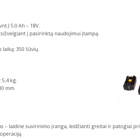
nt.) 5.0 Ah – 18V.
tsižvelgiant į pasirinktą naudojimui įtampą.
 laiką: 350 šūvių.
 5,4 kg.
230 mm.
laidinė suvirinimo įranga, leidžianti greitai ir patogiai prit
 operaciją.