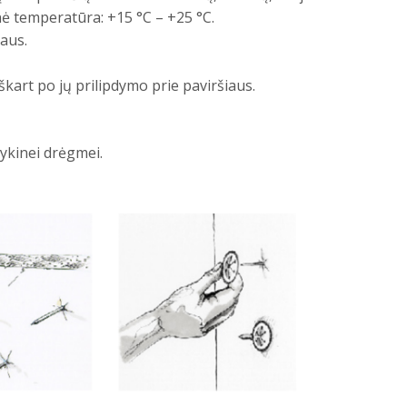
inė temperatūra: +15 °C – +25 °C.
iaus.
 iškart po jų prilipdymo prie paviršiaus.
ykinei drėgmei.