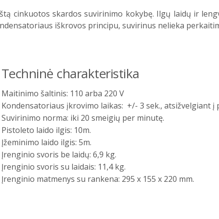
kštą cinkuotos skardos suvirinimo kokybę. Ilgų laidų ir len
ndensatoriaus iškrovos principu, suvirinus nelieka perkaiti
Techninė charakteristika
Maitinimo šaltinis: 110 arba 220 V
Kondensatoriaus įkrovimo laikas: +/- 3 sek., atsižvelgiant į
Suvirinimo norma: iki 20 smeigių per minutę.
Pistoleto laido ilgis: 10m.
Įžeminimo laido ilgis: 5m.
Įrenginio svoris be laidų: 6,9 kg.
Įrenginio svoris su laidais: 11,4 kg.
Įrenginio matmenys su rankena: 295 x 155 x 220 mm.