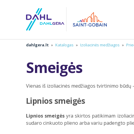
dahlgera.lt
»
Katalogas
»
Izoliacinės medžiagos
»
Prie
Smeigės
Vienas iš izoliacinės medžiagos tvirtinimo būdų 
Lipnios smeigės
Lipnios smeigės
yra skirtos patikimam izoliacin
sudaro cinkuoto plieno arba variu padengto plien