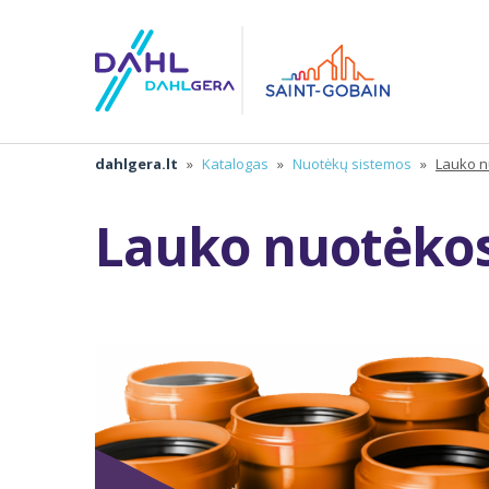
dahlgera.lt
»
Katalogas
»
Nuotėkų sistemos
»
Lauko n
Lauko nuotėko