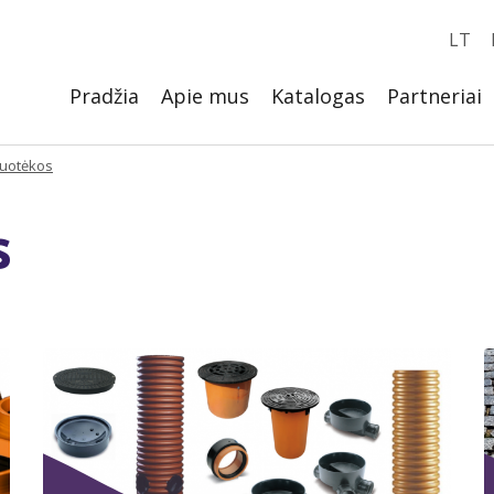
LT
Pradžia
Apie mus
Katalogas
Partneriai
uotėkos
s