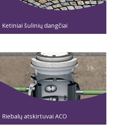
Ketiniai šulinių dangčiai
Riebalų atskirtuvai ACO