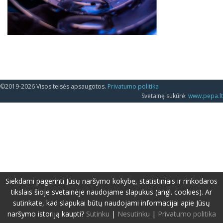
©2019-2026 Visos teisės apsaugotos.
Privatumo politika
Svetainę sukūrė:
www.pepa.lt
Siekdami pagerinti Jūsų naršymo kokybę, statistiniais ir rinkodaros
tikslais šioje svetainėje naudojame slapukus (angl. cookies). Ar
sutinkate, kad slapukai būtų naudojami informacijai apie Jūsų
naršymo istoriją kaupti?
Sutinku
|
Nesutinku
|
Privatumo politika