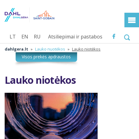
LT
EN
RU
Atsiliepimai ir pastabos
dahlgera.lt
»
Lauko nuotėkos
»
Lauko niotėkos
Lauko niotėkos