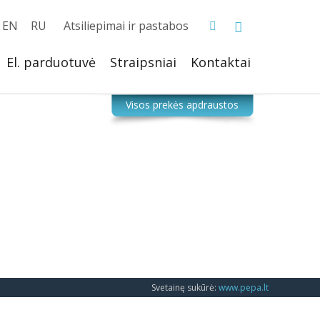
EN
RU
Atsiliepimai ir pastabos
El. parduotuvė
Straipsniai
Kontaktai
Svetainę sukūrė:
www.pepa.lt