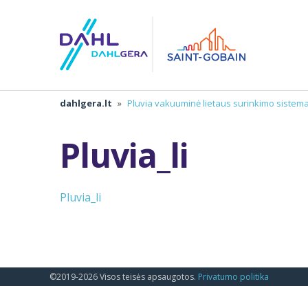
dahlgera.lt
»
Pluvia vakuuminė lietaus surinkimo sistem
Pluvia_li
Pluvia_li
©2019-2026 Visos teisės apsaugotos.
Privatumo politika