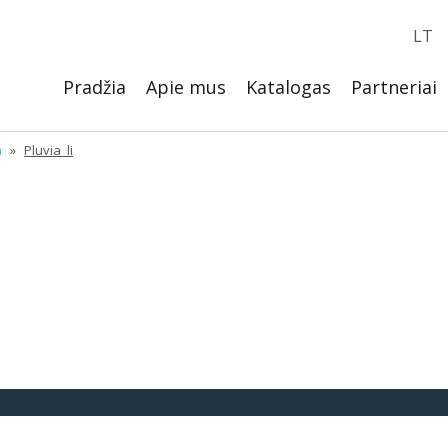
LT
Pradžia
Apie mus
Katalogas
Partneriai
a
»
Pluvia_li