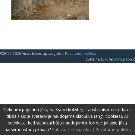
©2019-2026 Visos teisės apsaugotos.
Privatumo politika
Svetainę sukūrė:
www.pepa.lt
Siekdami pagerinti Jūsų naršymo kokybę, statistiniais ir rinkodaros
tikslais šioje svetainėje naudojame slapukus (angl. cookies). Ar
sutinkate, kad slapukai būtų naudojami informacijai apie Jūsų
naršymo istoriją kaupti?
Sutinku
|
Nesutinku
|
Privatumo politika