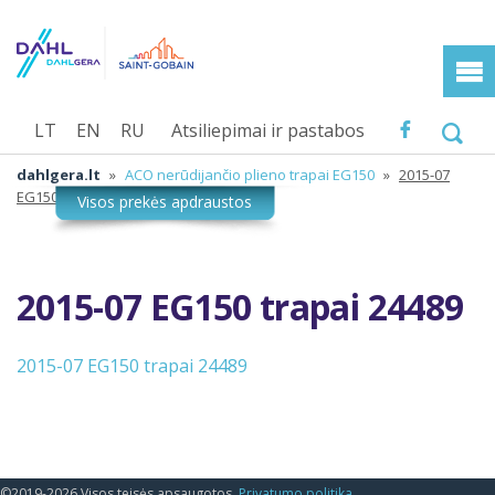
LT
EN
RU
Atsiliepimai ir pastabos
dahlgera.lt
»
ACO nerūdijančio plieno trapai EG150
»
2015-07
EG150 trapai 24489
2015-07 EG150 trapai 24489
2015-07 EG150 trapai 24489
©2019-2026 Visos teisės apsaugotos.
Privatumo politika