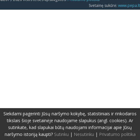
Svetainę sukūrė:
www.pepa.lt
Siekdami pagerinti Jūsų naršymo kokybę, statistiniais ir rinkodaros
tikslais šioje svetainėje naudojame slapukus (angl. cookies). Ar
sutinkate, kad slapukai būtų naudojami informacijai apie Jūsų
naršymo istoriją kaupti?
Sutinku
|
Nesutinku
|
Privatumo politika