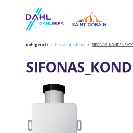
dahlgera.lt
»
HL trapai, sifonai
»
SIFONAS_KONDENSATO
SIFONAS_KOND