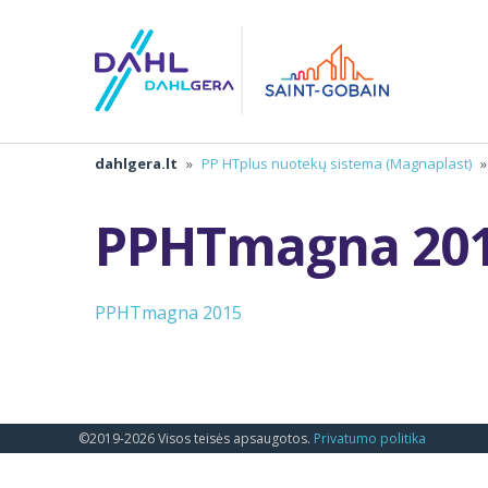
dahlgera.lt
»
PP HTplus nuotekų sistema (Magnaplast)
»
PPHTmagna 20
PPHTmagna 2015
©2019-2026 Visos teisės apsaugotos.
Privatumo politika