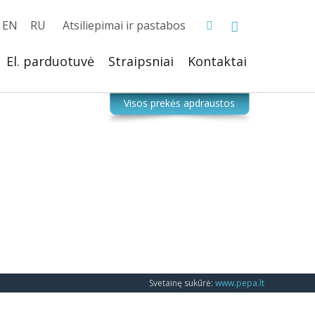
EN
RU
Atsiliepimai ir pastabos
El. parduotuvė
Straipsniai
Kontaktai
Svetainę sukūrė:
www.pepa.lt