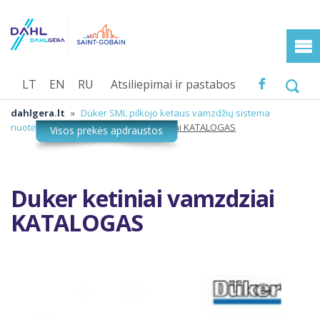
LT
EN
RU
Atsiliepimai ir pastabos
dahlgera.lt
»
Düker SML pilkojo ketaus vamzdžių sistema
nuotėkoms
»
Duker ketiniai vamzdziai KATALOGAS
Duker ketiniai vamzdziai
KATALOGAS