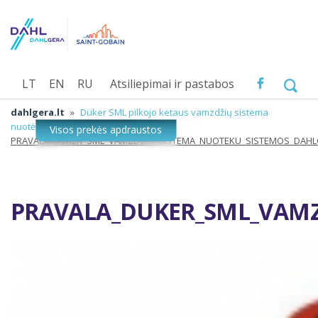
LT
EN
RU
Atsiliepimai ir pastabos
dahlgera.lt
»
Düker SML pilkojo ketaus vamzdžių sistema
nuotėkoms
»
PRAVALA_DUKER_SML_VAMZDZIU_SISTEMA_NUOTEKU_SISTEMOS_DAH
PRAVALA_DUKER_SML_VAMZ