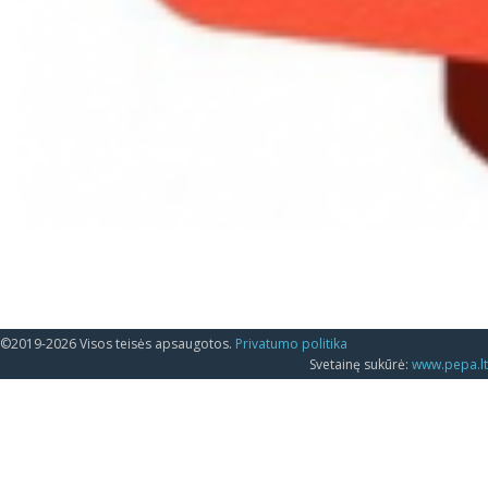
©2019-2026 Visos teisės apsaugotos.
Privatumo politika
Svetainę sukūrė:
www.pepa.lt