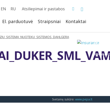
EN
RU
Atsiliepimai ir pastabos
El. parduotuvė
Straipsniai
Kontaktai
ZIU_SISTEMA_NUOTEKU_SISTEMOS_DAHLGERA
AI_DUKER_SML_VA
Svetainę sukūrė:
www.pepa.lt