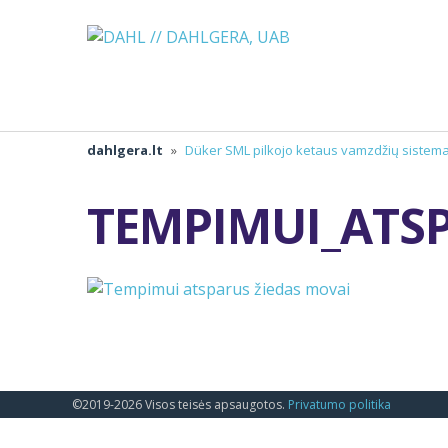
dahlgera.lt
»
Düker SML pilkojo ketaus vamzdžių siste
TEMPIMUI_ATS
©2019-2026 Visos teisės apsaugotos.
Privatumo politika