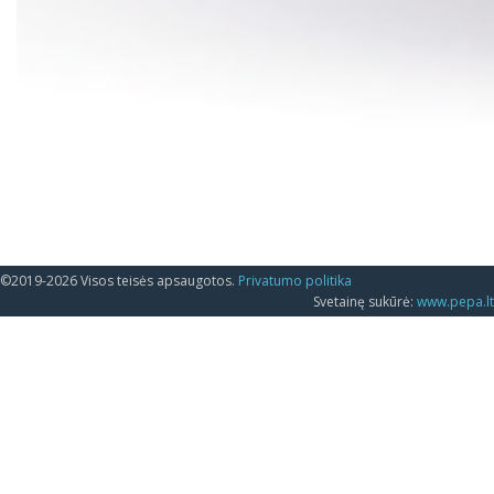
©2019-2026 Visos teisės apsaugotos.
Privatumo politika
Svetainę sukūrė:
www.pepa.lt