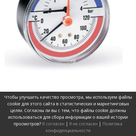
Чтобы улучшить качество просмотра, мы используем файлы
cookie для этого сайта в статистических и маркетинговых
©2019-2026 Visos teisės apsaugotos.
Privatumo politika
целях. Согласны ли вы с тем, что файлы cookie должны
Svetainę sukūrė:
www.pepa.lt
использоваться для сбора информации о вашей истории
просмотров?
Я согласен
|
Я не согласен
|
Политика
конфиденциальности