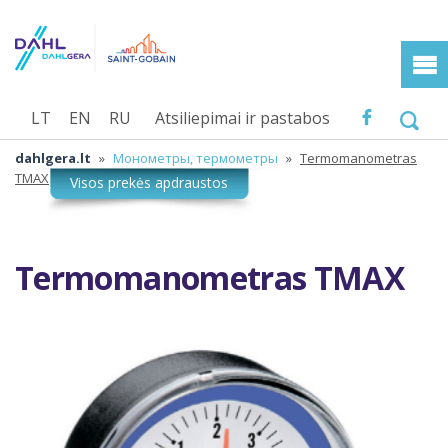
LT
EN
RU
Atsiliepimai ir pastabos
dahlgera.lt
»
Монометры, тeрмометры
»
Termomanometras
TMAX
Termomanometras TMAX