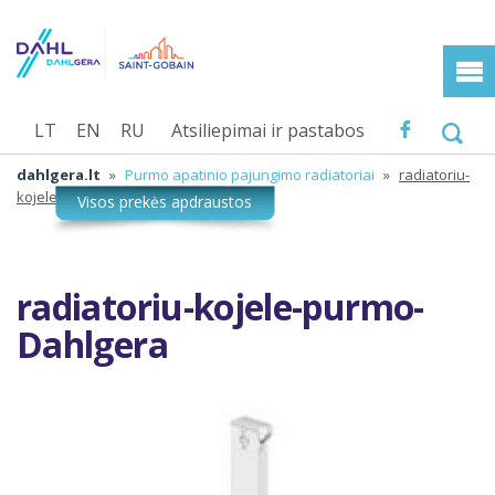
LT
EN
RU
Atsiliepimai ir pastabos
dahlgera.lt
»
Purmo apatinio pajungimo radiatoriai
»
radiatoriu-
kojele-purmo-Dahlgera
radiatoriu-kojele-purmo-
Dahlgera