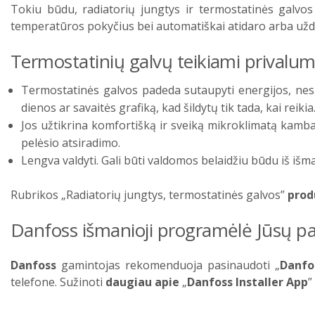
Tokiu būdu, radiatorių jungtys ir termostatinės galvos 
temperatūros pokyčius bei automatiškai atidaro arba uždar
Termostatinių galvų teikiami privalum
Termostatinės galvos padeda sutaupyti energijos, nes
dienos ar savaitės grafiką, kad šildytų tik tada, kai reikia
Jos užtikrina komfortišką ir sveiką mikroklimatą kamba
pelėsio atsiradimo.
Lengva valdyti. Gali būti valdomos belaidžiu būdu iš išma
Rubrikos „Radiatorių jungtys, termostatinės galvos”
prod
Danfoss išmanioji programėlė Jūsų 
Danfoss
gamintojas rekomenduoja pasinaudoti „
Danfo
telefone. Sužinoti
daugiau apie
„
Danfoss Installer App
”