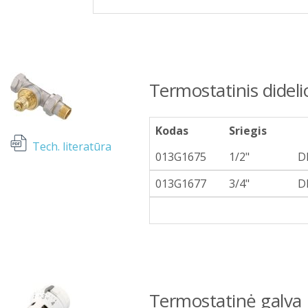
Termostatinis dideli
Kodas
Sriegis
Tech. literatūra
013G1675
1/2"
D
013G1677
3/4"
D
Termostatinė galva