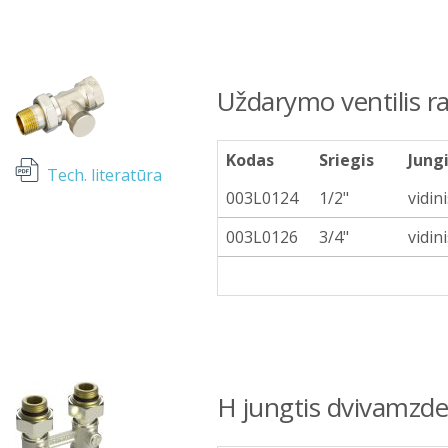
Uždarymo ventilis ra
Kodas
Sriegis
Jung
Tech. literatūra
003L0124
1/2"
vidini
003L0126
3/4"
vidini
H jungtis dvivamzdei