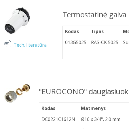
Termostatinė galva
Kodas
Tipas
Mo
013G5025
RAS-CK 5025
Su
Tech. literatūra
"EUROCONO" daugiasluoksn
Kodas
Matmenys
DC0221C1612N
Ø16 x 3/4", 2.0 mm