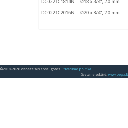
DC0221C1814N
Ø18 x 3/4", 2.0 mm
DC0221C2016N
Ø20 x 3/4", 2.0 mm
©2019-2026 Visos teisės apsaugotos.
Privatumo politika
Svetainę sukūrė:
www.pepa.lt