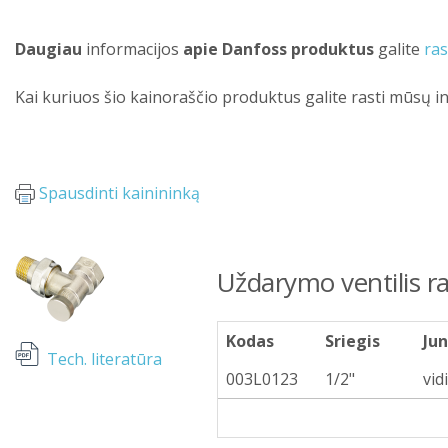
Daugiau
informacijos
apie Danfoss produktus
galite
ras
Kai kuriuos šio kainoraščio produktus galite rasti mūsų i
Spausdinti kainininką
Uždarymo ventilis ra
Kodas
Sriegis
Ju
Tech. literatūra
003L0123
1/2"
vid