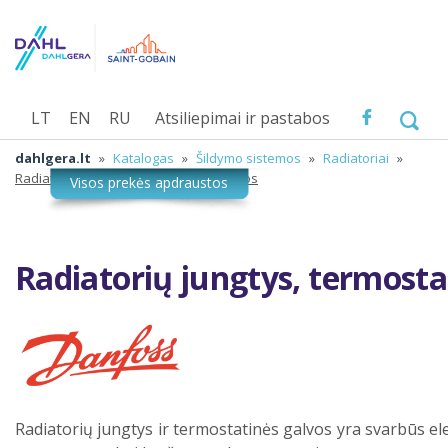
LT
EN
RU
Atsiliepimai ir pastabos
dahlgera.lt
»
Katalogas
»
Šildymo sistemos
»
Radiatoriai
»
Radiatorių jungtys, termostatinės galvos
Radiatorių jungtys, termosta
Radiatorių jungtys ir termostatinės galvos yra svarbūs ele