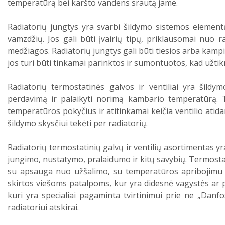
temperatūrą bei karšto vandens srautą jame.
Radiatorių jungtys yra svarbi šildymo sistemos elementų 
vamzdžių. Jos gali būti įvairių tipų, priklausomai nuo 
medžiagos. Radiatorių jungtys gali būti tiesios arba kamp
jos turi būti tinkamai parinktos ir sumontuotos, kad užti
Radiatorių termostatinės galvos ir ventiliai yra šildym
perdavimą ir palaikyti norimą kambario temperatūrą. T
temperatūros pokyčius ir atitinkamai keičia ventilio atidar
šildymo skysčiui tekėti per radiatorių.
Radiatorių termostatinių galvų ir ventilių asortimentas yr
jungimo, nustatymo, pralaidumo ir kitų savybių. Termostati
su apsauga nuo užšalimo, su temperatūros apribojimu i
skirtos viešoms patalpoms, kur yra didesnė vagystės ar p
kuri yra specialiai pagaminta tvirtinimui prie ne „Danfo
radiatoriui atskirai.