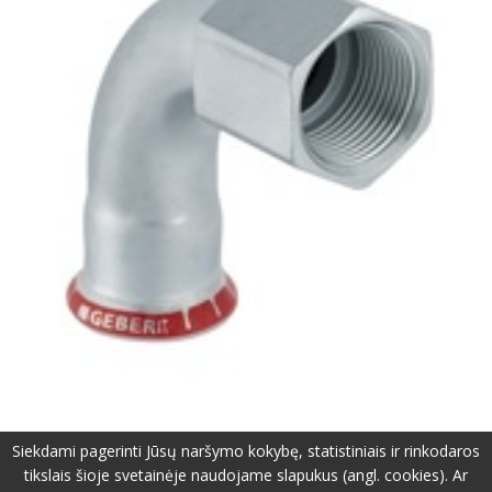
Siekdami pagerinti Jūsų naršymo kokybę, statistiniais ir rinkodaros
tikslais šioje svetainėje naudojame slapukus (angl. cookies). Ar