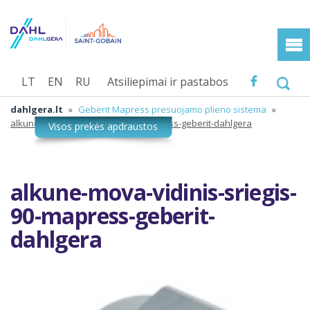
LT
EN
RU
Atsiliepimai ir pastabos
dahlgera.lt
»
Geberit Mapress presuojamo plieno sistema
»
alkune-mova-vidinis-sriegis-90-mapress-geberit-dahlgera
alkune-mova-vidinis-sriegis-
90-mapress-geberit-
dahlgera