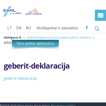
LT
EN
RU
Atsiliepimai ir pastabos
dahlgera.lt
»
Geberit Mapress presuojamo plieno sistema
»
geberit-deklaracija
geberit-deklaracija
geberit-deklaracija
©2019-2026 Visos teisės apsaugotos.
Privatumo politika