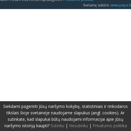
Svetainę sukūrė:
www.pepa.lt
Siekdami pagerinti Jūsų naršymo kokybę, statistiniais ir rinkodaros
tikslais šioje svetainėje naudojame slapukus (angl. cookies). Ar
sutinkate, kad slapukai būtų naudojami informacijai apie Jūsų
naršymo istoriją kaupti?
Sutinku
|
Nesutinku
|
Privatumo politika