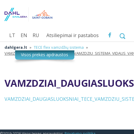
LT
EN
RU
Atsiliepimai ir pastabos
dahlgera.lt
»
TECE flex vamzdžių sistema
»
VAMZDZIAI_DAUGIASLUOKSNIAI_TECE_VAMZDZIU_SISTEMA_VIDAUS_VA
VAMZDZIAI_DAUGIASLUOKS
VAMZDZIAI_DAUGIASLUOKSNIAI_TECE_VAMZDZIU_SIS
©2019-2026 Visos teisės apsaugotos.
Privatumo politika