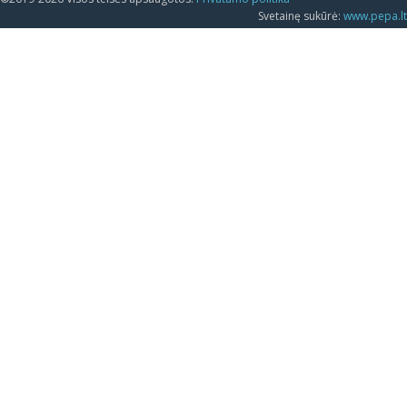
Svetainę sukūrė:
www.pepa.lt